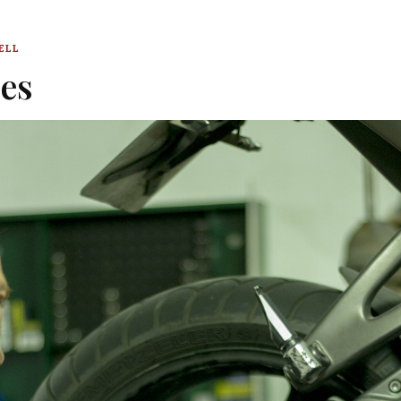
ELL
es